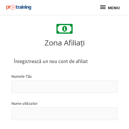
Skip
MENIU
MENIU
to
content
Zona Afiliați
Înregistrează un nou cont de afiliat
Numele Tău
Nume utilizator