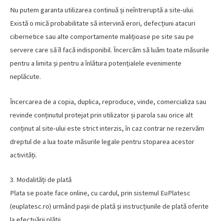
Nu putem garanta utilizarea continuă și neîntreruptă a site-ului.
Există o mică probabilitate să intervină erori, defecțiuni atacuri
cibernetice sau alte comportamente malițioase pe site sau pe
servere care să îl facă indisponibil. Încercăm să luăm toate măsurile
pentru a limita și pentru a înlătura potențialele evenimente
neplăcute.
Încercarea de a copia, duplica, reproduce, vinde, comercializa sau
revinde conținutul protejat prin utilizator și parola sau orice alt
conținut al site-ului este strict interzis, în caz contrar ne rezervăm
dreptul de a lua toate măsurile legale pentru stoparea acestor
activități.
3. Modalități de plată
Plata se poate face online, cu cardul, prin sistemul EuPlatesc
(euplatesc.ro) urmând pașii de plată și instrucțiunile de plată oferite
la efectuării plății.