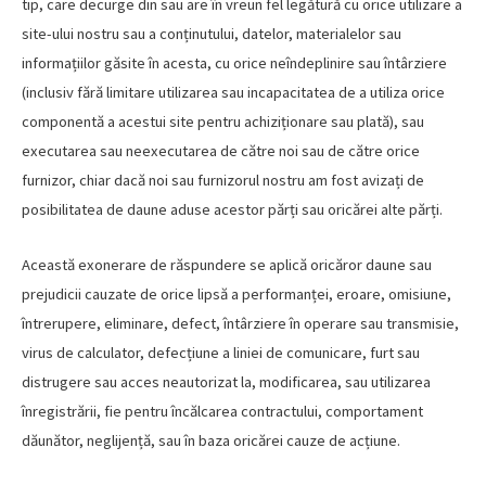
tip, care decurge din sau are în vreun fel legătură cu orice utilizare a
site-ului nostru sau a conținutului, datelor, materialelor sau
informațiilor găsite în acesta, cu orice neîndeplinire sau întârziere
(inclusiv fără limitare utilizarea sau incapacitatea de a utiliza orice
componentă a acestui site pentru achiziționare sau plată), sau
executarea sau neexecutarea de către noi sau de către orice
furnizor, chiar dacă noi sau furnizorul nostru am fost avizați de
posibilitatea de daune aduse acestor părți sau oricărei alte părți.
Această exonerare de răspundere se aplică oricăror daune sau
prejudicii cauzate de orice lipsă a performanței, eroare, omisiune,
întrerupere, eliminare, defect, întârziere în operare sau transmisie,
virus de calculator, defecțiune a liniei de comunicare, furt sau
distrugere sau acces neautorizat la, modificarea, sau utilizarea
înregistrării, fie pentru încălcarea contractului, comportament
dăunător, neglijență, sau în baza oricărei cauze de acțiune.