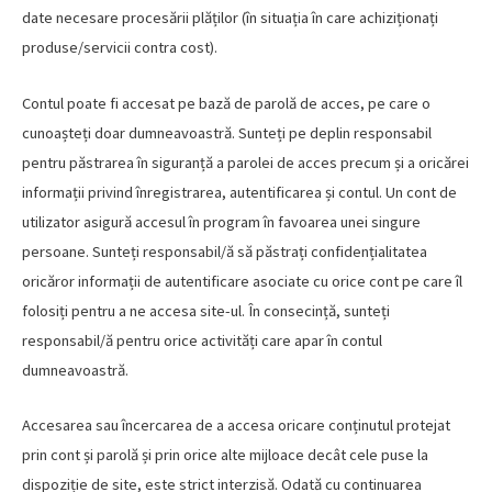
date necesare procesării plăților (în situația în care achiziționați
produse/servicii contra cost).
Contul poate fi accesat pe bază de parolă de acces, pe care o
cunoașteți doar dumneavoastră. Sunteți pe deplin responsabil
pentru păstrarea în siguranță a parolei de acces precum și a oricărei
informații privind înregistrarea, autentificarea și contul. Un cont de
utilizator asigură accesul în program în favoarea unei singure
persoane. Sunteți responsabil/ă să păstrați confidențialitatea
oricăror informații de autentificare asociate cu orice cont pe care îl
folosiți pentru a ne accesa site-ul. În consecință, sunteți
responsabil/ă pentru orice activități care apar în contul
dumneavoastră.
Accesarea sau încercarea de a accesa oricare conținutul protejat
prin cont și parolă și prin orice alte mijloace decât cele puse la
dispoziție de site, este strict interzisă. Odată cu continuarea