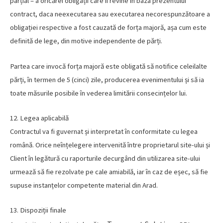
parțial – a oricărei obligații care îi revine în baza prezentului
contract, daca neexecutarea sau executarea necorespunzătoare a
obligației respective a fost cauzată de forța majoră, așa cum este
definită de lege, din motive independente de părți.
Partea care invocă forța majoră este obligată să notifice celeilalte
părți, în termen de 5 (cinci) zile, producerea evenimentului și să ia
toate măsurile posibile în vederea limitării consecințelor lui.
12. Legea aplicabilă
Contractul va fi guvernat și interpretat în conformitate cu legea
română. Orice neînțelegere intervenită între proprietarul site-ului și
Client în legătură cu raporturile decurgând din utilizarea site-ului
urmează să fie rezolvate pe cale amiabilă, iar în caz de eșec, să fie
supuse instanțelor competente material din Arad.
13. Dispoziții finale