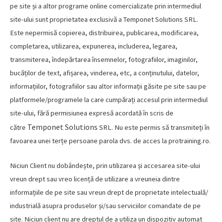
pe site și a altor programe online comercializate prin intermediul
site-ului sunt proprietatea exclusivă a Temponet Solutions SRL.
Este nepermisă copierea, distribuirea, publicarea, modificarea,
completarea, utilizarea, expunerea, includerea, legarea,
transmiterea, îndepărtarea însemnelor, fotografiilor, imaginilor,
bucăților de text, afișarea, vinderea, etc, a conținutului, datelor,
informațiilor, fotografiilor sau altor informații găsite pe site sau pe
platformele/programele la care cumpărați accesul prin intermediul
site-ului, fără permisiunea expresă acordată în scris de
Temponet Solutions
către
SRL. Nu este permis să transmiteți în
favoarea unei terțe persoane parola dvs. de acces la protraining.ro.
Niciun Client nu dobândește, prin utilizarea și accesarea site-ului
vreun drept sau vreo licență de utilizare a vreuneia dintre
informațiile de pe site sau vreun drept de proprietate intelectuală/
industrială asupra produselor și/sau serviciilor comandate de pe
site. Niciun client nu are dreptul de a utiliza un dispozitiv automat