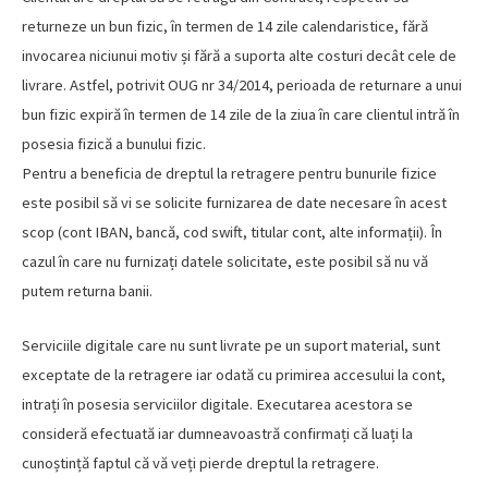
returneze un bun fizic, în termen de 14 zile calendaristice, fără
invocarea niciunui motiv și fără a suporta alte costuri decât cele de
livrare. Astfel, potrivit OUG nr 34/2014, perioada de returnare a unui
bun fizic expiră în termen de 14 zile de la ziua în care clientul intră în
posesia fizică a bunului fizic.
Pentru a beneficia de dreptul la retragere pentru bunurile fizice
este posibil să vi se solicite furnizarea de date necesare în acest
scop (cont IBAN, bancă, cod swift, titular cont, alte informații). În
cazul în care nu furnizați datele solicitate, este posibil să nu vă
putem returna banii.
Serviciile digitale care nu sunt livrate pe un suport material, sunt
exceptate de la retragere iar odată cu primirea accesului la cont,
intrați în posesia serviciilor digitale. Executarea acestora se
consideră efectuată iar dumneavoastră confirmați că luați la
cunoștință faptul că vă veți pierde dreptul la retragere.