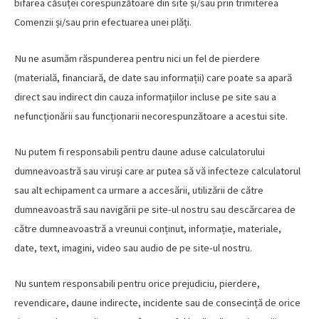
bifarea căsuței corespunzătoare din site și/sau prin trimiterea
Comenzii și/sau prin efectuarea unei plăți.
Nu ne asumăm răspunderea pentru nici un fel de pierdere
(materială, financiară, de date sau informații) care poate sa apară
direct sau indirect din cauza informațiilor incluse pe site sau a
nefuncționării sau funcționarii necorespunzătoare a acestui site.
Nu putem fi responsabili pentru daune aduse calculatorului
dumneavoastră sau viruși care ar putea să vă infecteze calculatorul
sau alt echipament ca urmare a accesării, utilizării de către
dumneavoastră sau navigării pe site-ul nostru sau descărcarea de
către dumneavoastră a vreunui conținut, informație, materiale,
date, text, imagini, video sau audio de pe site-ul nostru.
Nu suntem responsabili pentru orice prejudiciu, pierdere,
revendicare, daune indirecte, incidente sau de consecință de orice