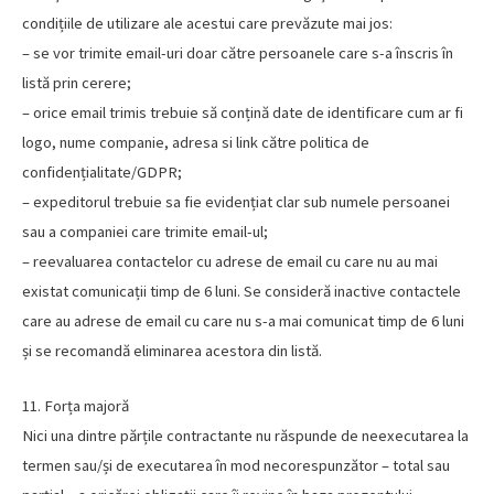
condițiile de utilizare ale acestui care prevăzute mai jos:
– se vor trimite email-uri doar către persoanele care s-a înscris în
listă prin cerere;
– orice email trimis trebuie să conțină date de identificare cum ar fi
logo, nume companie, adresa si link către politica de
confidențialitate/GDPR;
– expeditorul trebuie sa fie evidențiat clar sub numele persoanei
sau a companiei care trimite email-ul;
– reevaluarea contactelor cu adrese de email cu care nu au mai
existat comunicații timp de 6 luni. Se consideră inactive contactele
care au adrese de email cu care nu s-a mai comunicat timp de 6 luni
și se recomandă eliminarea acestora din listă.
11. Forța majoră
Nici una dintre părțile contractante nu răspunde de neexecutarea la
termen sau/și de executarea în mod necorespunzător – total sau