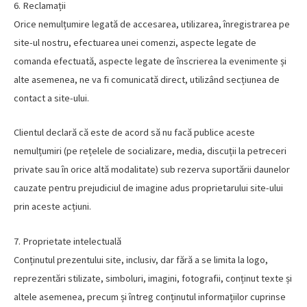
6. Reclamații
Orice nemulțumire legată de accesarea, utilizarea, înregistrarea pe
site-ul nostru, efectuarea unei comenzi, aspecte legate de
comanda efectuată, aspecte legate de înscrierea la evenimente și
alte asemenea, ne va fi comunicată direct, utilizând secțiunea de
contact a site-ului.
Clientul declară că este de acord să nu facă publice aceste
nemulțumiri (pe rețelele de socializare, media, discuții la petreceri
private sau în orice altă modalitate) sub rezerva suportării daunelor
cauzate pentru prejudiciul de imagine adus proprietarului site-ului
prin aceste acțiuni.
7. Proprietate intelectuală
Conținutul prezentului site, inclusiv, dar fără a se limita la logo,
reprezentări stilizate, simboluri, imagini, fotografii, conținut texte și
altele asemenea, precum și întreg conținutul informațiilor cuprinse