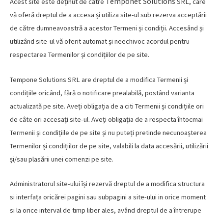
Temponet Solutions
Acest site este deținut de către
SRL, care
vă oferă dreptul de a accesa și utiliza site-ul sub rezerva acceptării
de către dumneavoastră a acestor Termeni și condiții. Accesând și
utilizând site-ul vă oferit automat și neechivoc acordul pentru
respectarea Termenilor și condițiilor de pe site.
Tempone Solutions SRL are dreptul de a modifica Termenii și
condițiile oricând, fără o notificare prealabilă, postând varianta
actualizată pe site. Aveți obligația de a citi Termenii și condițiile ori
de câte ori accesați site-ul. Aveți obligația de a respecta întocmai
Termenii și condițiile de pe site și nu puteți pretinde necunoașterea
Termenilor și condițiilor de pe site, valabili la data accesării, utilizării
și/sau plasării unei comenzi pe site.
Administratorul site-ului își rezervă dreptul de a modifica structura
si interfața oricărei pagini sau subpagini a site-ului in orice moment
si la orice interval de timp liber ales, având dreptul de a întrerupe