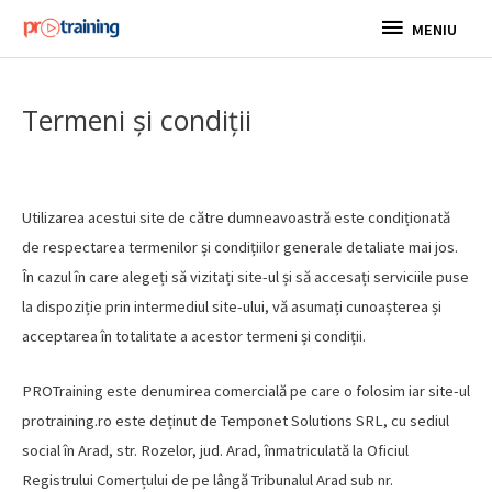
Skip
MENIU
MENIU
to
content
Termeni și condiții
Utilizarea acestui site de către dumneavoastră este condiționată
de respectarea termenilor și condițiilor generale detaliate mai jos.
În cazul în care alegeți să vizitați site-ul și să accesați serviciile puse
la dispoziție prin intermediul site-ului, vă asumați cunoașterea și
acceptarea în totalitate a acestor termeni și condiții.
PROTraining este denumirea comercială pe care o folosim iar site-ul
protraining.ro este deținut de Temponet Solutions SRL, cu sediul
social în Arad, str. Rozelor, jud. Arad, înmatriculată la Oficiul
Registrului Comerțului de pe lângă Tribunalul Arad sub nr.