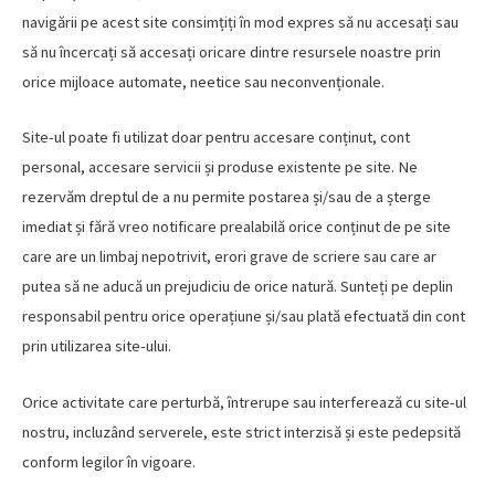
navigării pe acest site consimțiți în mod expres să nu accesați sau
să nu încercați să accesați oricare dintre resursele noastre prin
orice mijloace automate, neetice sau neconvenționale.
Site-ul poate fi utilizat doar pentru accesare conținut, cont
personal, accesare servicii și produse existente pe site. Ne
rezervăm dreptul de a nu permite postarea și/sau de a șterge
imediat și fără vreo notificare prealabilă orice conținut de pe site
care are un limbaj nepotrivit, erori grave de scriere sau care ar
putea să ne aducă un prejudiciu de orice natură. Sunteți pe deplin
responsabil pentru orice operațiune și/sau plată efectuată din cont
prin utilizarea site-ului.
Orice activitate care perturbă, întrerupe sau interferează cu site-ul
nostru, incluzând serverele, este strict interzisă și este pedepsită
conform legilor în vigoare.