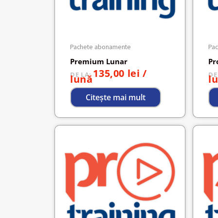
Pachete abonamente
Pa
Premium Lunar
Pr
135,00
lei
/
DE LA:
DE
lună
l
Citește mai mult