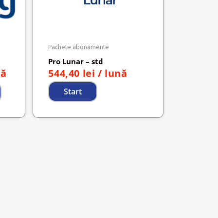
Pachete abonamente
Pro Lunar – std
nă
544,40
lei
/ lună
Start