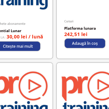
Cursuri
chete abonamente
Platforma lunara
ential Lunar
242,51
lei
30,00
lei
/ lună
 LA:
Adaugă în coș
Citește mai mult