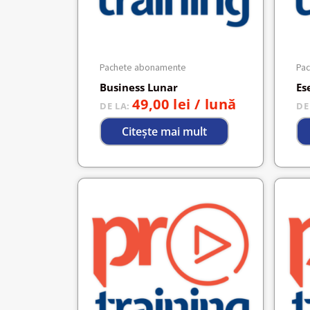
Pachete abonamente
Pa
Business Lunar
Es
49,00
lei
/ lună
DE LA:
DE
Citește mai mult