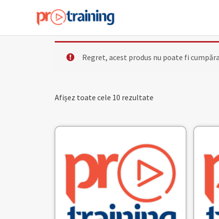
Skip
to
content
Regret, acest produs nu poate fi cumpăra
Afișez toate cele 10 rezultate