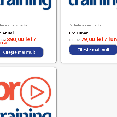
chete abonamente
Pachete abonamente
o Anual
Pro Lunar
890,00
lei
/
79,00
lei
/ lu
 LA:
DE LA:
ună
Citește mai mult
Citește mai mult