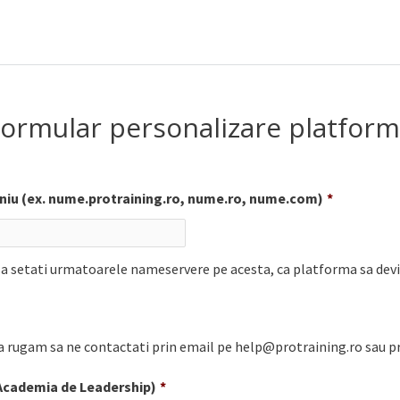
ormular personalizare platfor
iu (ex. nume.protraining.ro, nume.ro, nume.com)
*
sa setati urmatoarele nameservere pe acesta, ca platforma sa devi
va rugam sa ne contactati prin email pe
help@protraining.ro
sau pr
. Academia de Leadership)
*