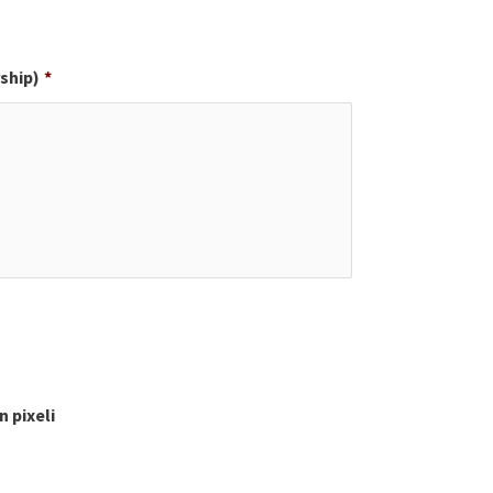
rship)
*
 pixeli