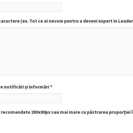
aractere (ex. Tot ce ai nevoie pentru a deveni expert in Leade
 notificări și informări
*
i recomandate 280x80px sau mai mare cu păstrarea proporției în