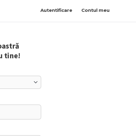
Autentificare
Contul meu
oastră
u tine!