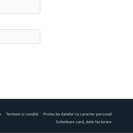
i
Termeni si conditii
Protectia datelor cu caracter personal
Schimbare card, date facturare