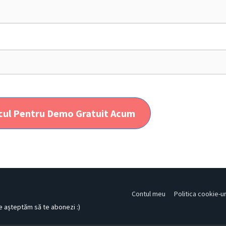
cul Pentru Demo Gratuit Acum
Contul meu
Politica cookie-ur
te așteptăm să te abonezi :)