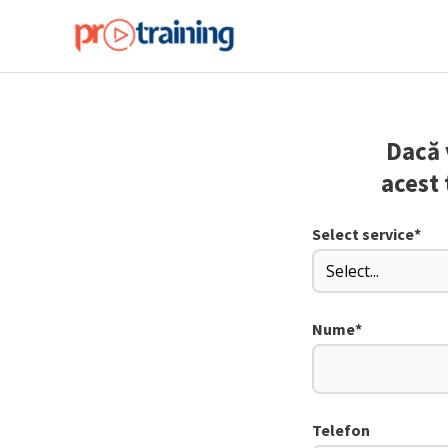
Skip
to
content
Dacă 
acest 
Select service
*
Nume
*
Telefon