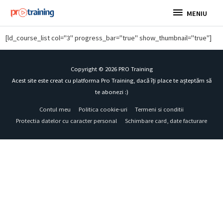
Skip
MENIU
MENIU
to
content
[ld_course_list col="3" progress_bar="true" show_thumbnail="true"]
Copyright © 2026
PRO Training
Acest site este creat cu platforma Pro Training, dacă îți place te așteptăm să
te abonezi :)
Contul meu
Politica cookie-uri
Termeni si conditii
Protectia datelor cu caracter personal
Schimbare card, date facturare